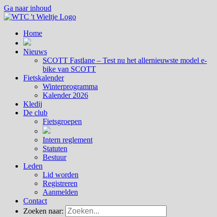
Ga naar inhoud
Home
Nieuws
SCOTT Fastlane – Test nu het allernieuwste model e-
bike van SCOTT
Fietskalender
Winterprogramma
Kalender 2026
Kledij
De club
Fietsgroepen
Intern reglement
Statuten
Bestuur
Leden
Lid worden
Registreren
Aanmelden
Contact
Zoeken naar: